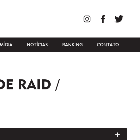
Instagram
Facebook
Twitte
MÍDIA
NOTÍCIAS
RANKING
CONTATO
E RAID /
ABRIR/