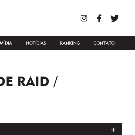
Instagram
Facebook
Twitte
MÍDIA
NOTÍCIAS
RANKING
CONTATO
E RAID /
ABRIR/