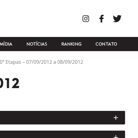
Instagram
Facebook
Twitte
MÍDIA
NOTÍCIAS
RANKING
CONTATO
10ª Etapas – 07/09/2012 a 08/09/2012
012
ABRIR/
ABRIR/