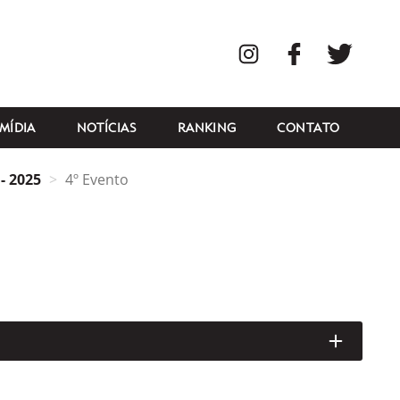
Instagram
Facebook
Twitte
MÍDIA
NOTÍCIAS
RANKING
CONTATO
- 2025
4º Evento
ABRIR/