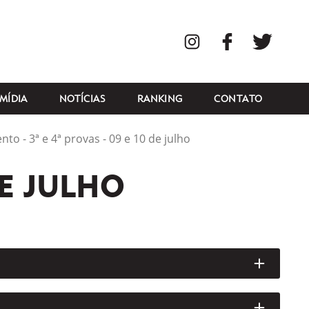
Instagram
Facebook
Twitte
MÍDIA
NOTÍCIAS
RANKING
CONTATO
ento - 3ª e 4ª provas - 09 e 10 de julho
DE JULHO
ABRIR/
ABRIR/