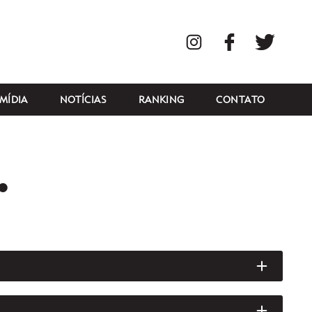
Instagram
Facebook
Twitte
MÍDIA
NOTÍCIAS
RANKING
CONTATO
•
ABRIR/
ABRIR/