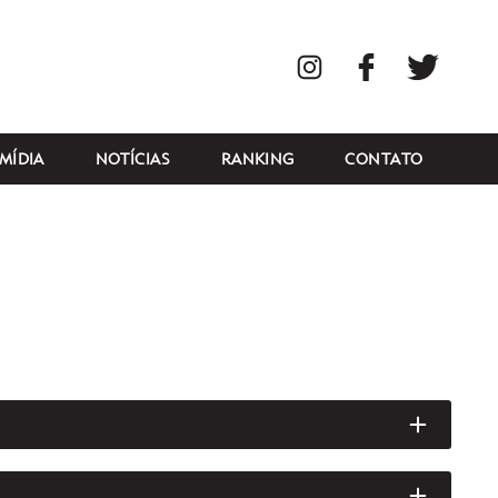
Instagram
Facebook
Twitte
MÍDIA
NOTÍCIAS
RANKING
CONTATO
ABRIR/
ABRIR/