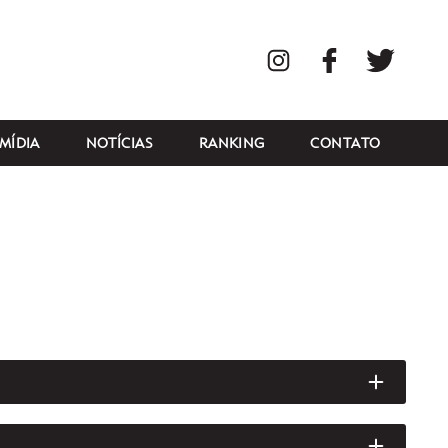
Instagram
Facebook
Twitte
MÍDIA
NOTÍCIAS
RANKING
CONTATO
ABRIR/
ABRIR/