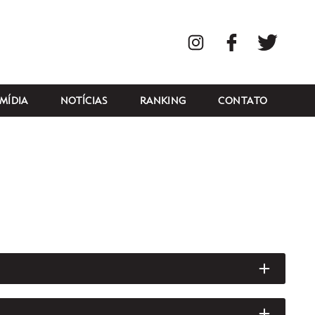
Instagram
Facebook
Twitte
MÍDIA
NOTÍCIAS
RANKING
CONTATO
ABRIR/
ABRIR/