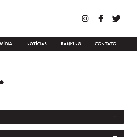
Instagram
Facebook
Twitte
MÍDIA
NOTÍCIAS
RANKING
CONTATO
•
ABRIR/
ABRIR/